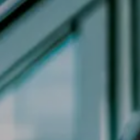
Jeep
Alfa Romeo
Dacia
Renault
Ford
Opel
Vedi tutti i marchi