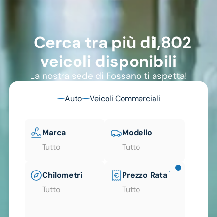
1802
Cerca tra più di
veicoli disponibili
La nostra sede di Fossano ti aspetta!
Auto
Veicoli Commerciali
Marca
Modello
Tutto
Tutto
Chilometri
Prezzo
Rata
Tutto
Tutto