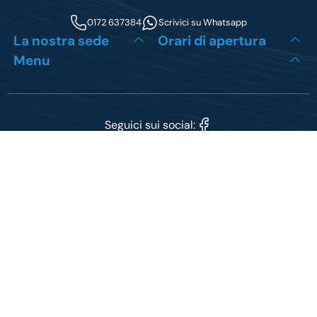
0172 637384
Scrivici su Whatsapp
La nostra sede
Orari di apertura
Menu
Seguici sui social:
P. Iva 03915930048
Cookie Policy
Privacy Policy
Sito creato da
etinet.it
{ "@context": "https://schema.org", "@type": "AutoDealer", "@id":
"https://www.autofossano.it/#autodealer", "name": "AutoFossano", "legalName": "AutoFossano",
"url": "https://www.autofossano.it/", "logo": "https://www.autofossano.it/wp-
content/uploads/2026/07/autofossano_r.svg", "image": "https://www.autofossano.it/wp-
content/uploads/2026/07/hero-autofossano.webp", "description": "Concessionaria multimarca a
Fossano: ampia selezione di auto usate, KM0 e veicoli commerciali. Consulenza all'acquisto,
finanziamenti personalizzati, estensione di garanzia e officina multimarca.", "taxID":
"03915930048", "vatID": "IT03915930048", "telephone": "+390172637384", "email": "", "priceRange":
"€€", "currenciesAccepted": "EUR", "paymentAccepted": "Contanti, Bonifico, Finanziamento",
"address": { "@type": "PostalAddress", "streetAddress": "Via Domenico Oreglia, 32",
"addressLocality": "Fossano", "addressRegion": "CN", "postalCode": "12045", "addressCountry": "IT"