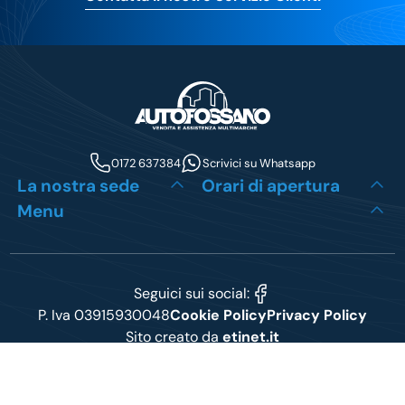
0172 637384
Scrivici su Whatsapp
La nostra sede
Orari di apertura
Menu
Seguici sui social:
P. Iva 03915930048
Cookie Policy
Privacy Policy
Sito creato da
etinet.it
Le tue preferenze relative alla privacy