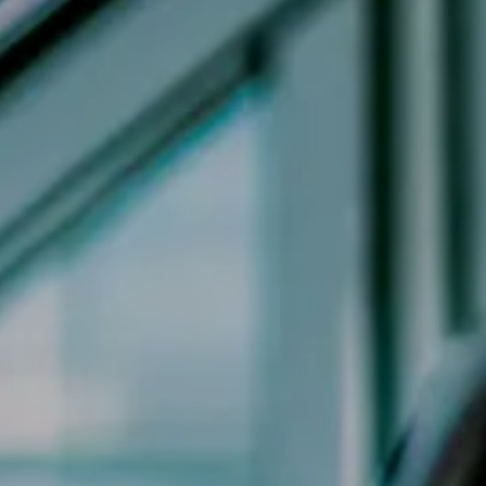
Jeep
Alfa Romeo
Dacia
Renault
Ford
Opel
Vedi tutti i marchi