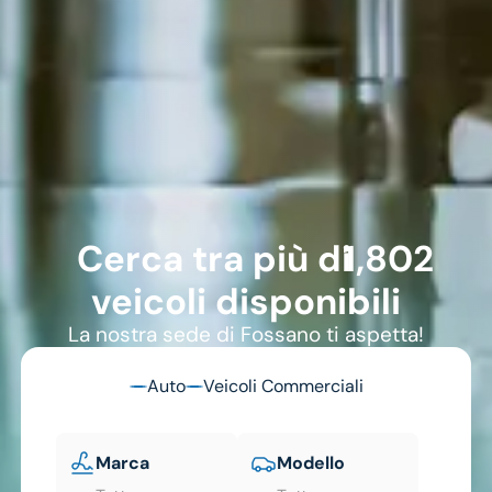
1802
Cerca tra più di
veicoli disponibili
La nostra sede di Fossano ti aspetta!
Auto
Veicoli Commerciali
Marca
Modello